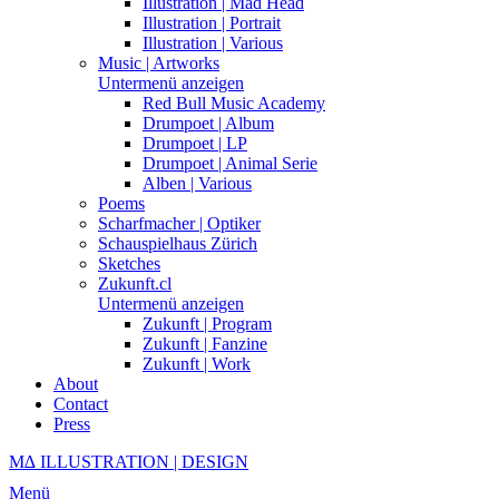
Illustration | Mad Head
Illustration | Portrait
Illustration | Various
Music | Artworks
Untermenü anzeigen
Red Bull Music Academy
Drumpoet | Album
Drumpoet | LP
Drumpoet | Animal Serie
Alben | Various
Poems
Scharfmacher | Optiker
Schauspielhaus Zürich
Sketches
Zukunft.cl
Untermenü anzeigen
Zukunft | Program
Zukunft | Fanzine
Zukunft | Work
About
Contact
Press
M∆ ILLUSTRATION | DESIGN
Menü